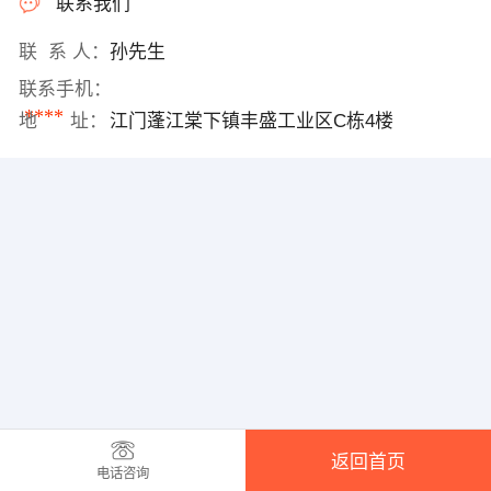
联系我们
联 系 人：
孙先生
联系手机：
****
地 址：
江门蓬江棠下镇丰盛工业区C栋4楼
返回首页
电话咨询