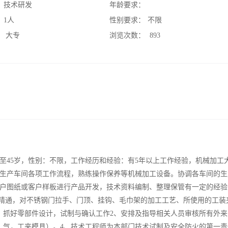
：
技术研发
年龄要求：
：
1人
性别要求：
不限
：
大专
浏览次数：
893
至45岁，性别：不限，工作经历和经验：有5年以上工作经验，机械加工
生产车间各项工作流程，熟练操作保养等机械加工设备。协调各车间的生
户图纸或客户样板进行产品开发，技术资料编制、整理保管有一定的经验
管模精通，对不锈钢门拉手、门顶、挂钩、毛巾架的加工工艺、所使用的工装
、抓好零部件设计，试制与确认工作2、安排及指导相关人员审核所有外来
，气，工夹模具）。4、技术工程师为本部门技术试制及安全防火的第一责