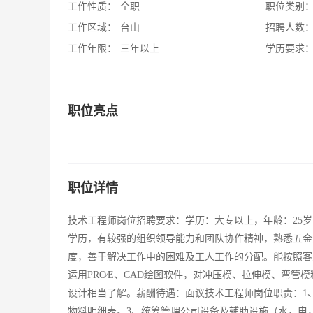
工作性质：
全职
职位类别
工作区域：
台山
招聘人数
工作年限：
三年以上
学历要求
职位亮点
职位详情
技术工程师岗位招聘要求：学历：大专以上，年龄：25岁
学历，有较强的组织领导能力和团队协作精神，熟悉五金
度，善于解决工作中的困难及工人工作的分配。能按照客
运用PRO∕E、CAD绘图软件，对冲压模、拉伸模、弯
设计相当了解。薪酬待遇：面议技术工程师岗位职责：1
物料明细表。3、统筹管理公司设备及辅助设施（水，电