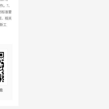
作。7、
制标准要
案、相关
新工
息