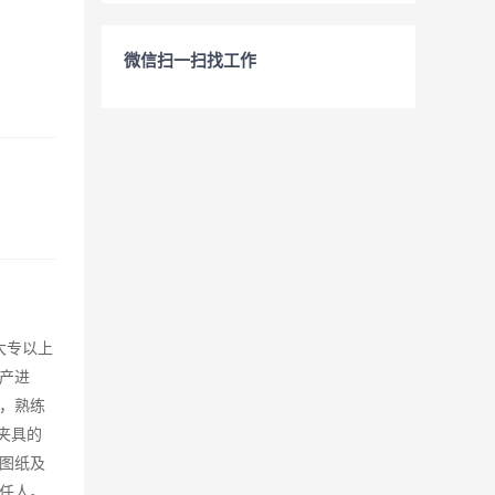
微信扫一扫找工作
大专以上
产进
，熟练
夹具的
图纸及
任人。