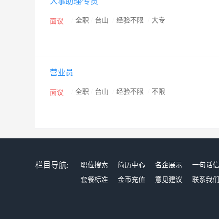
人事助理∕专员
/
全职
/
台山
/
经验不限
/
大专
面议
营业员
/
全职
/
台山
/
经验不限
/
不限
面议
栏目导航:
职位搜索
简历中心
名企展示
一句话
套餐标准
金币充值
意见建议
联系我