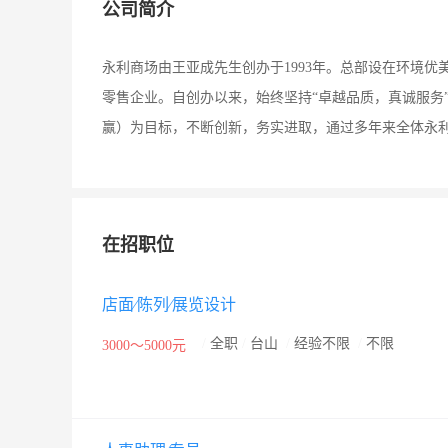
公司简介
永利商场由王亚成先生创办于1993年。总部设在环境
零售企业。自创办以来，始终坚持“卓越品质，真诚服务
赢）为目标，不断创新，务实进取，通过多年来全体永
在招职位
店面∕陈列∕展览设计
/
全职
/
台山
/
经验不限
/
不限
3000～5000元