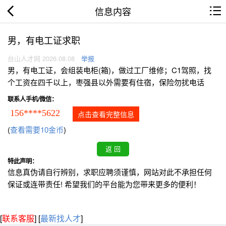
信息内容
男，有电工证求职
台山人才网 2026.08.08
举报
男，有电工证，会组装电柜(箱)，做过工厂维修；C1驾照，找
个工资在四千以上，枣强县以外需要有住宿，保险勿扰电话
联系人手机/微信：
156****5622
点击查看完整信息
(
查看需要10金币
)
特此声明：
信息真伪请自行辨别，求职应聘须谨慎，网站对此不承担任何
保证或连带责任! 希望我们的平台能为您带来更多的便利！
[
联系客服
]
[
最新找人才
]